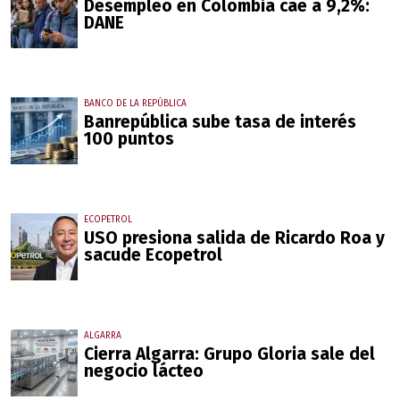
Desempleo en Colombia cae a 9,2%:
DANE
BANCO DE LA REPÚBLICA
Banrepública sube tasa de interés
100 puntos
ECOPETROL
USO presiona salida de Ricardo Roa y
sacude Ecopetrol
ALGARRA
Cierra Algarra: Grupo Gloria sale del
negocio lácteo