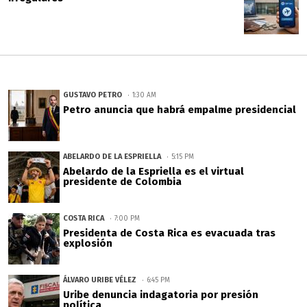
GUSTAVO PETRO
1:30 AM
Petro anuncia que habrá empalme presidencial
ABELARDO DE LA ESPRIELLA
5:15 PM
Abelardo de la Espriella es el virtual
presidente de Colombia
COSTA RICA
7:00 PM
Presidenta de Costa Rica es evacuada tras
explosión
ÁLVARO URIBE VÉLEZ
6:45 PM
Uribe denuncia indagatoria por presión
política