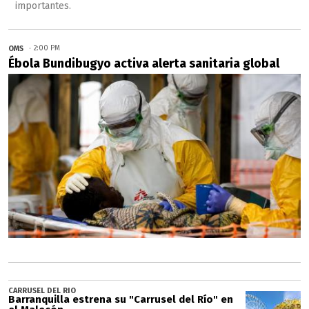
importantes.
OMS
2:00 PM
Ébola Bundibugyo activa alerta sanitaria global
CARRUSEL DEL RIO
Barranquilla estrena su "Carrusel del Río" en