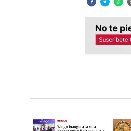
WINGO
Wingo inaugura la ruta
directa entre Barranquilla y