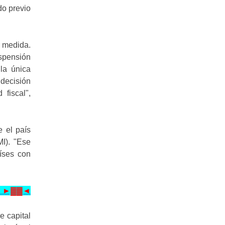
do previo
a medida.
uspensión
 la única
decisión
fiscal",
 el país
MI). "Ese
íses con
te! ►▓▓◄
e capital