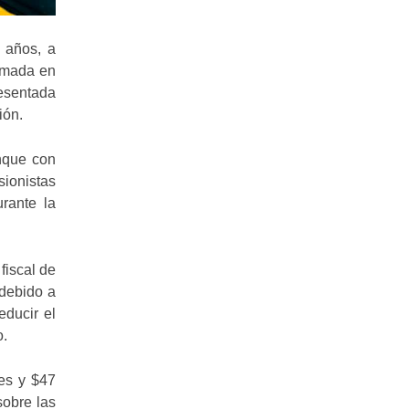
s años, a
tomada en
resentada
ión.
unque con
sionistas
rante la
fiscal de
 debido a
educir el
o.
nes y $47
sobre las