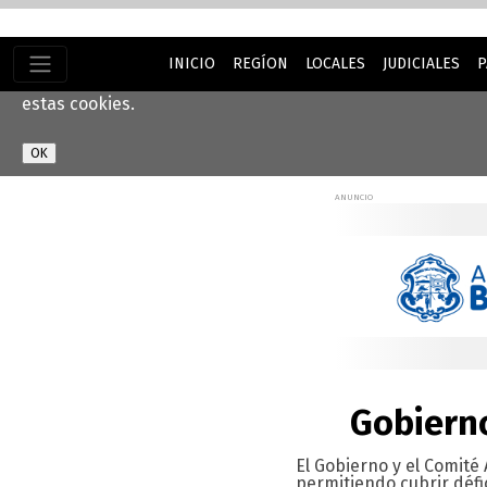
INICIO
REGÍON
LOCALES
JUDICIALES
P
Este sitio web utiliza cookies para ayudarnos a brindarle 
estas cookies.
Gobierno
El Gobierno y el Comité
permitiendo cubrir défi