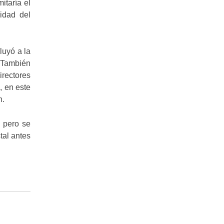
itaría el
lidad del
luyó a la
 También
irectores
, en este
n.
, pero se
tal antes