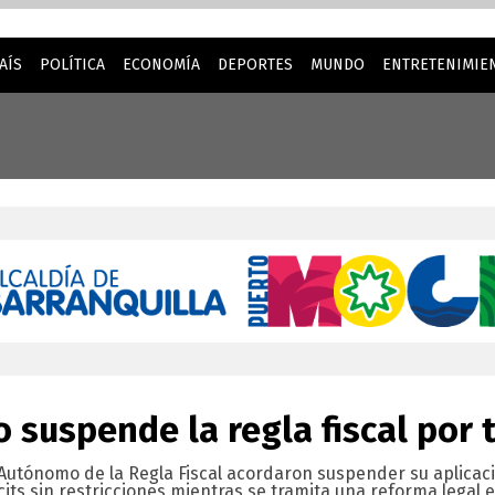
AÍS
POLÍTICA
ECONOMÍA
DEPORTES
MUNDO
ENTRETENIMIEN
la mejor experiencia cuando visita nuestro sitio web. Al cont
 suspende la regla fiscal por 
 Autónomo de la Regla Fiscal acordaron suspender su aplicac
cits sin restricciones mientras se tramita una reforma legal 