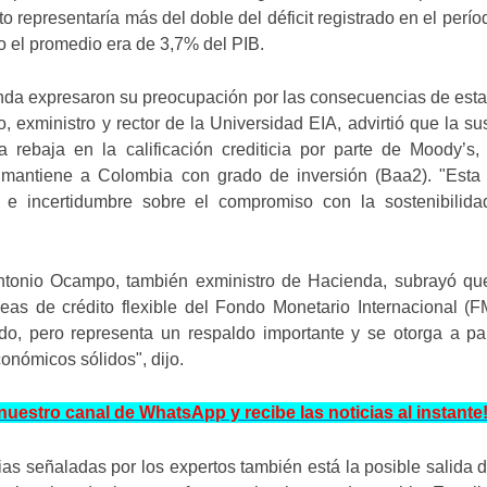
o representaría más del doble del déficit registrado en el perío
 el promedio era de 3,7% del PIB.
nda expresaron su preocupación por las consecuencias de est
 exministro y rector de la Universidad EIA, advirtió que la s
a rebaja en la calificación crediticia por parte de Moody’s,
 mantiene a Colombia con grado de inversión (Baa2). "Esta 
e incertidumbre sobre el compromiso con la sostenibilidad 
ntonio Ocampo, también exministro de Hacienda, subrayó que
eas de crédito flexible del Fondo Monetario Internacional (F
do, pero representa un respaldo importante y se otorga a pa
nómicos sólidos", dijo.
nuestro canal de WhatsApp y recibe las noticias al instan
as señaladas por los expertos también está la posible salida d