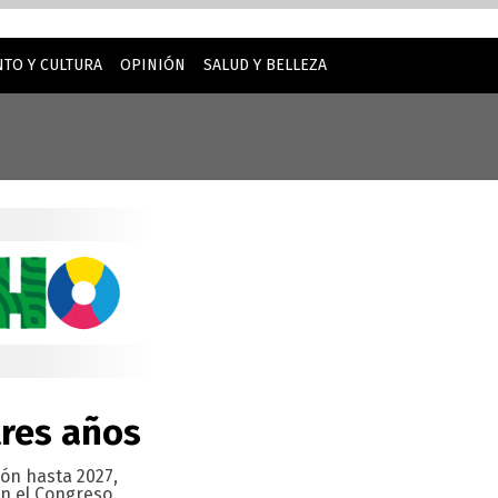
TO Y CULTURA
OPINIÓN
SALUD Y BELLEZA
inuar usando este sitio web, usted acepta nuestro uso de
tres años
ión hasta 2027,
en el Congreso.