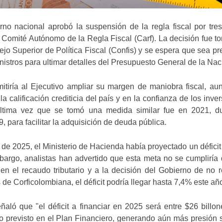
no nacional aprobó la suspensión de la regla fiscal por tre
 Comité Autónomo de la Regla Fiscal (Carf). La decisión fue 
jo Superior de Política Fiscal (Confis) y se espera que sea p
nistros para ultimar detalles del Presupuesto General de la Nac
itiría al Ejecutivo ampliar su margen de maniobra fiscal, a
a calificación crediticia del país y en la confianza de los inver
 última vez que se tomó una medida similar fue en 2021, du
 para facilitar la adquisición de deuda pública.
de 2025, el Ministerio de Hacienda había proyectado un déficit 
bargo, analistas han advertido que esta meta no se cumpliría
n el recaudo tributario y a la decisión del Gobierno de no r
de Corficolombiana, el déficit podría llegar hasta 7,4% este añ
eñaló que "el déficit a financiar en 2025 será entre $26 billo
lo previsto en el Plan Financiero, generando aún más presión 