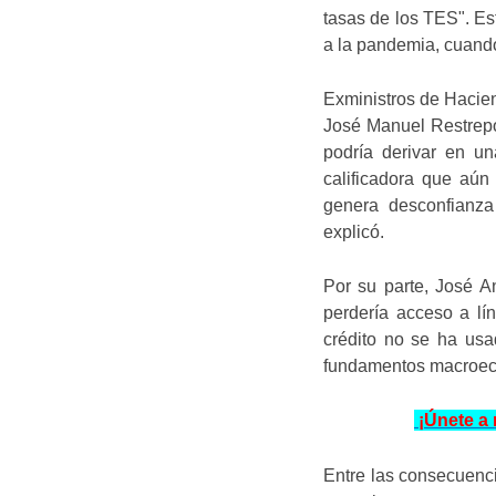
tasas de los TES". Est
a la pandemia, cuando
Exministros de Hacie
José Manuel Restrepo,
podría derivar en un
calificadora que aún
genera desconfianza 
explicó.
Por su parte, José A
perdería acceso a lín
crédito no se ha usa
fundamentos macroeco
¡Únete a 
Entre las consecuenci