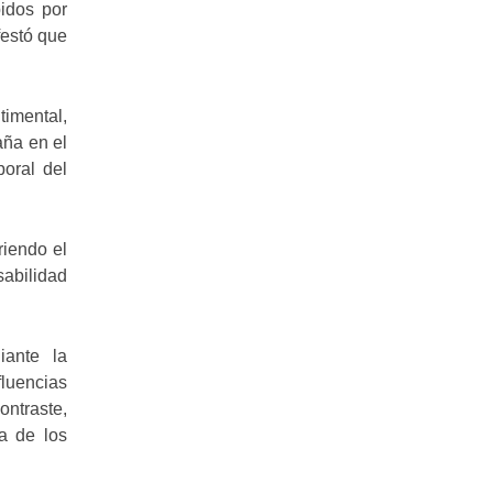
bidos por
festó que
timental,
aña en el
poral del
riendo el
sabilidad
iante la
fluencias
ontraste,
a de los