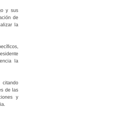
go y sus
ración de
alizar la
ecíficos,
residente
encia la
 citando
es de las
ciones y
ia.