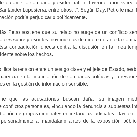
do durante la campaña presidencial, incluyendo aportes reci
Santander Lopesierra, entre otros…”. Según Day, Petro le mani
mación podría perjudicarlo políticamente.
ás Petro sostiene que su relato no surge de un conflicto sen
cables sobre presuntos movimientos de dinero durante la camp
ta contradicción directa centra la discusión en la línea tem
idente sobre los hechos.
lifica la tensión entre un testigo clave y el jefe de Estado, reab
parencia en la financiación de campañas políticas y la respon
ios en la gestión de información sensible.
iene que las acusaciones buscan dañar su imagen med
e conflictos personales, vinculando la denuncia a supuestas in
iltración de grupos criminales en instancias judiciales. Day, en c
 personalmente al mandatario antes de la exposición públic