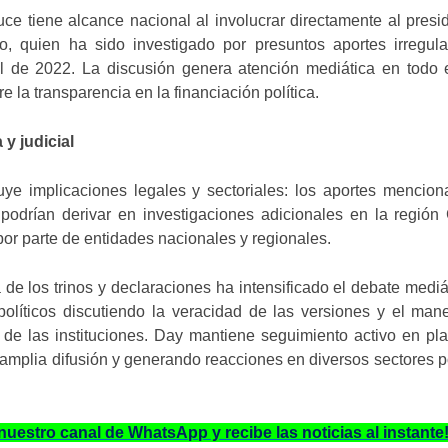
ce tiene alcance nacional al involucrar directamente al presi
ro, quien ha sido investigado por presuntos aportes irregul
 de 2022. La discusión genera atención mediática en todo e
 la transparencia en la financiación política.
y judicial
uye implicaciones legales y sectoriales: los aportes mencio
 podrían derivar en investigaciones adicionales en la región
or parte de entidades nacionales y regionales.
 de los trinos y declaraciones ha intensificado el debate mediá
políticos discutiendo la veracidad de las versiones y el man
 de las instituciones. Day mantiene seguimiento activo en pl
 amplia difusión y generando reacciones en diversos sectores po
nuestro canal de WhatsApp y recibe las noticias al instan