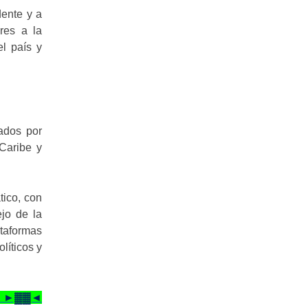
dente y a
ares a la
l país y
nados por
 Caribe y
tico, con
ejo de la
ataformas
líticos y
te! ►▓▓◄