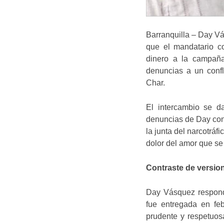
Barranquilla – Day Vá
que el mandatario c
dinero a la campaña 
denuncias a un confli
Char.
El intercambio se d
denuncias de Day con 
la junta del narcotráf
dolor del amor que se
Contraste de versio
Day Vásquez respondi
fue entregada en fe
prudente y respetuosa