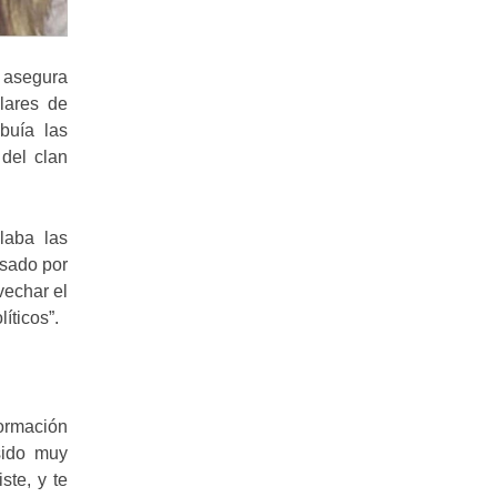
y asegura
lares de
buía las
 del clan
laba las
usado por
vechar el
íticos”.
ormación
sido muy
ste, y te