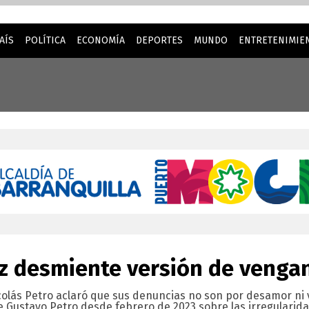
AÍS
POLÍTICA
ECONOMÍA
DEPORTES
MUNDO
ENTRETENIMIEN
la mejor experiencia cuando visita nuestro sitio web. Al cont
z desmiente versión de vengan
colás Petro aclaró que sus denuncias no son por desamor ni
 Gustavo Petro desde febrero de 2023 sobre las irregularid