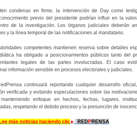
en condenas en firme, la intervención de Day como testi
onocimiento previo del presidente podrían influir en la valo
ntro de la investigación. Los órganos judiciales deberán an
es y la línea temporal de las notificaciones al mandatario.
autoridades competentes mantienen reserva sobre detalles esp
diática ha obligado a posicionamientos públicos tanto del p
ntantes legales de las partes involucradas. El caso evid
nar información sensible en procesos electorales y judiciales.
dPrensa continuará reportando cualquier desarrollo oficial,
ón verificada y evitando especulaciones sobre las motivacion
, manteniendo enfoque en hechos, fechas, lugares, institu
adas, respetando el debido proceso y la presunción de inocenc
Lee más noticias haciendo clic
►
.
RED
P
RENSA