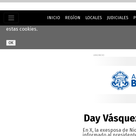
INICIO
REGÍON
LOCALES
JUDICIALES
P
Este sitio web utiliza cookies para ayudarnos a brindarle 
estas cookies.
Day Vásque
En X, la exesposa de Ni
informado al presidente