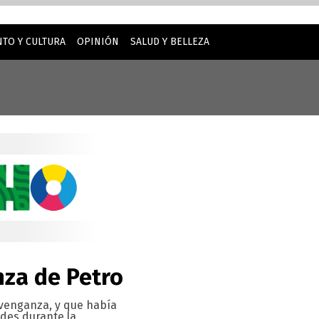
TO Y CULTURA
OPINIÓN
SALUD Y BELLEZA
inuar usando este sitio web, usted acepta nuestro uso de
za de Petro
 venganza, y que había
ades durante la