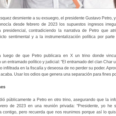
squez desmiente a su exsuegro, el presidente Gustavo Petro, 
onocía desde febrero de 2023 los supuestos ingresos irregu
presidencial, contradiciendo la narrativa de Petro que atri
cto sentimental y a la instrumentalización política por parte
a luego de que Petro publicara en X un trino donde vincu
un entramado político y judicial: “El entramado del clan Char 
ico infiltrada en la fiscalía y deseosa de no perder su poder. Apro
 acaba. Usar los odios que genera una separación para fines pol
nes
ó públicamente a Petro en otro trino, asegurando que la inf
brero de 2023 en una reunión privada: “Presidente, yo he 
 contigo, pero recuerda que nos reunimos porque así lo quisi