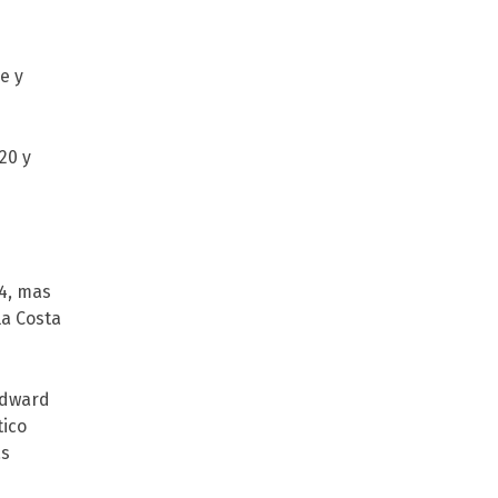
e y
20 y
24, mas
la Costa
 Edward
tico
as