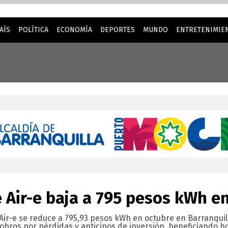
AÍS
POLÍTICA
ECONOMÍA
DEPORTES
MUNDO
ENTRETENIMIEN
la mejor experiencia cuando visita nuestro sitio web. Al cont
e Air-e baja a 795 pesos kWh e
 Air-e se reduce a 795,93 pesos kWh en octubre en Barranquill
obros por pérdidas y anticipos de inversión, beneficiando h