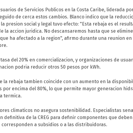
suarios de Servicios Publicos en la Costa Caribe, liderada po
guido de cerca estos cambios. Blanco indico que la reduccio
la presion social y legal tuvo efecto: "Esta rebaja es el resul
e la accion juridica. No descansaremos hasta que se elimine
que ha afectado a la region", afirmo durante una reunion en
bre.
etasa del 20% en comercializacion, y organizaciones de usuar
nacion podria reducir otros 50 pesos por kWh.
e la rebaja tambien coincide con un aumento en la disponibi
s por encima del 80%, lo que permite mayor generacion hidra
a termica.
res climaticos no asegura sostenibilidad. Especialistas sen
on definitiva de la CREG para definir componentes que deben
e corresponden a subsidios o a las distribuidoras.