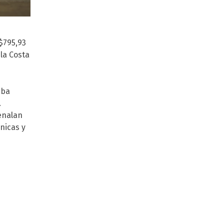
 $795,93
la Costa
aba
.
enalan
nicas y