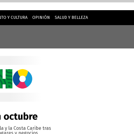
TO Y CULTURA
OPINIÓN
SALUD Y BELLEZA
inuar usando este sitio web, usted acepta nuestro uso de
n octubre
a y la Costa Caribe tras
ogares y negocios