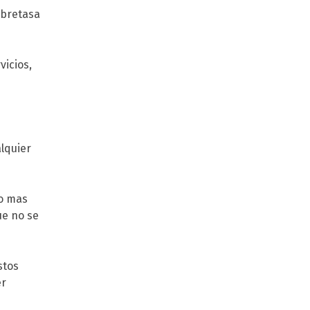
obretasa
vicios,
lquier
do mas
ue no se
stos
er