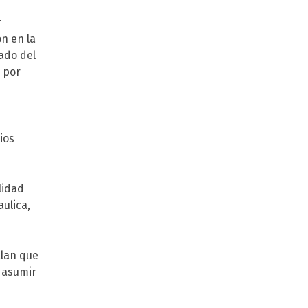
r
n en la
tado del
 por
ios
lidad
ulica,
alan que
 asumir