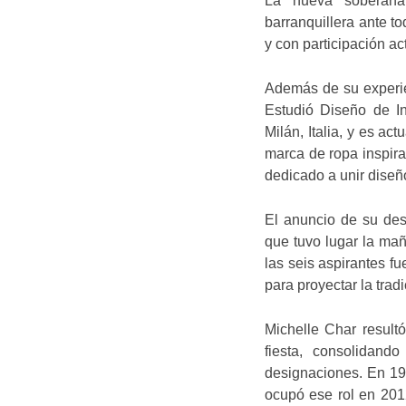
La nueva soberana 
barranquillera ante t
y con participación ac
Además de su experien
Estudió Diseño de I
Milán, Italia, y es a
marca de ropa inspir
dedicado a unir diseñ
El anuncio de su desi
que tuvo lugar la ma
las seis aspirantes fu
para proyectar la trad
Michelle Char resul
fiesta, consolidand
designaciones. En 19
ocupó ese rol en 201