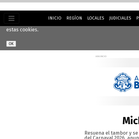
INICIO
REGÍON
LOCALES
JUDICIALES
P
Este sitio web utiliza cookies para ayudarnos a brindarle 
estas cookies.
Mic
Resuena el tambor y se 
del Carnaval 2026, anunc