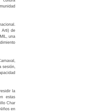
 cultura
comunidad
nacional.
Arti) de
8MIL, una
ndimiento
Carnaval,
a sesión,
capacidad
sidir la
en estas
llo Char
 Niños en