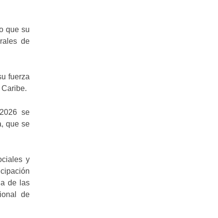
ro que su
rales de
su fuerza
l Caribe.
 2026 se
a, que se
ciales y
icipación
a de las
ional de