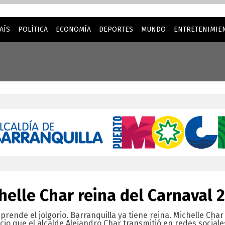
AÍS
POLÍTICA
ECONOMÍA
DEPORTES
MUNDO
ENTRETENIMIEN
la mejor experiencia cuando visita nuestro sitio web. Al cont
helle Char reina del Carnaval 
prende el jolgorio. Barranquilla ya tiene reina. Michelle Cha
io que el alcalde Alejandro Char transmitió en redes sociales