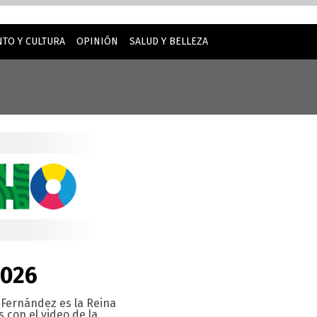
TO Y CULTURA
OPINIÓN
SALUD Y BELLEZA
inuar usando este sitio web, usted acepta nuestro uso de
2026
r Fernández es la Reina
 con el video de la