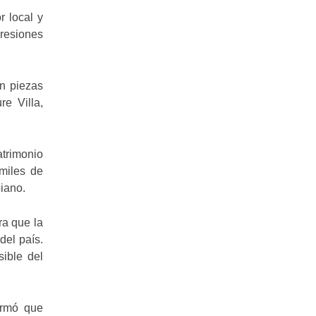
r local y
presiones
n piezas
e Villa,
trimonio
miles de
biano.
ra que la
del país.
sible del
ormó que