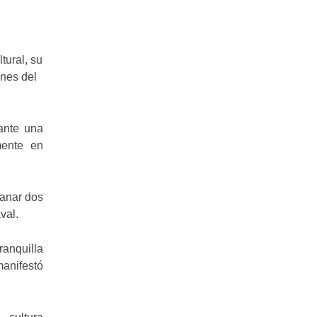
tural, su
ones del
ante una
mente en
ganar dos
val.
ranquilla
manifestó