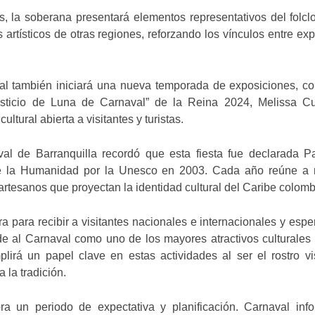
, la soberana presentará elementos representativos del folclo
 artísticos de otras regiones, reforzando los vínculos entre ex
l también iniciará una nueva temporada de exposiciones, co
lsticio de Luna de Carnaval” de la Reina 2024, Melissa Cur
cultural abierta a visitantes y turistas.
l de Barranquilla recordó que esta fiesta fue declarada Pa
 de la Humanidad por la Unesco en 2003. Cada año reúne a 
 artesanos que proyectan la identidad cultural del Caribe colom
a para recibir a visitantes nacionales e internacionales y espe
e al Carnaval como uno de los mayores atractivos culturales 
irá un papel clave en estas actividades al ser el rostro vi
 la tradición.
ra un periodo de expectativa y planificación. Carnaval inf