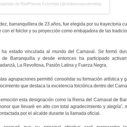
mpartida de RedPrensa Colombia (@redprensacolombia)
z, barranquillera de 23 años, fue elegida por su trayectoria cul
con el folclor y su proyección como embajadora de las tradici
a estado vinculada al mundo del Carnaval. Se formó dur
 de Barranquilla y desde entonces ha participado activa
danzá, La Revoltosa, Pasión Latina y Fuerza Negra.
stas agrupaciones permitió consolidar su formación artística y 
cimiento que destaca la excelencia folclórica dentro del Carna
y emoción esta designación como la Reina del Carnaval de Bar
onor que llevaré en alto con total agradecimiento y alegría”, 
ontactada por el alcalde durante la llamada oficial.