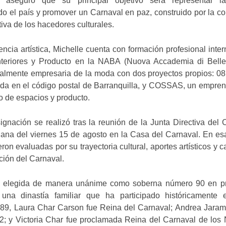
aseguró que su principal objetivo será representar la
odo el país y promover un Carnaval en paz, construido por la 
tiva de los hacedores culturales.
cia artística, Michelle cuenta con formación profesional inter
nteriores y Producto en la NABA (Nuova Accademia di Belle 
ctualmente empresaria de la moda con dos proyectos propios: 0
ada en el código postal de Barranquilla, y COSSAS, un empre
o de espacios y producto.
gnación se realizó tras la reunión de la Junta Directiva del 
ñana del viernes 15 de agosto en la Casa del Carnaval. En es
eron evaluadas por su trayectoria cultural, aportes artísticos y 
ición del Carnaval.
tó elegida de manera unánime como soberna número 90 en pre
o una dinastía familiar que ha participado históricamente 
89, Laura Char Carson fue Reina del Carnaval; Andrea Jarami
2; y Victoria Char fue proclamada Reina del Carnaval de los