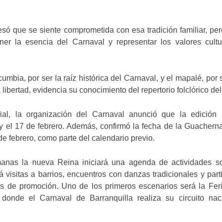
só que se siente comprometida con esa tradición familiar, pe
ner la esencia del Carnaval y representar los valores cultu
cumbia, por ser la raíz histórica del Carnaval, y el mapalé, por 
 libertad, evidencia su conocimiento del repertorio folclórico de
cial, la organización del Carnaval anunció que la edición
 y el 17 de febrero. Además, confirmó la fecha de la Guachern
 de febrero, como parte del calendario previo.
anas la nueva Reina iniciará una agenda de actividades so
rá visitas a barrios, encuentros con danzas tradicionales y part
s de promoción. Uno de los primeros escenarios será la Feri
 donde el Carnaval de Barranquilla realiza su circuito nac