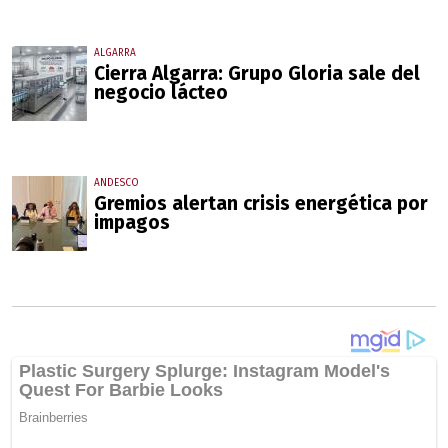
ALGARRA
Cierra Algarra: Grupo Gloria sale del
negocio lácteo
ANDESCO
Gremios alertan crisis energética por
impagos