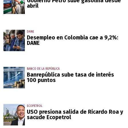
Gobierno Petro sube gasolina desde
abril
DANE
Desempleo en Colombia cae a 9,2%:
DANE
BANCO DE LA REPÚBLICA
Banrepública sube tasa de interés
100 puntos
ECOPETROL
USO presiona salida de Ricardo Roa y
sacude Ecopetrol