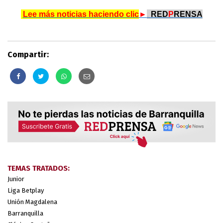
.
Lee más noticias haciendo clic
►
.
RED
P
RENSA
Compartir:
TEMAS TRATADOS:
Junior
Liga Betplay
Unión Magdalena
Barranquilla